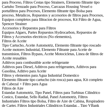
para Proceso, Filtros Cestas tipo Strainers, Elemento filtrante tipo
Cartuho Trenzado para Proceso, Carcazas Housing Vessel o
portafiltros para Procesos, Elemento filtrante tipo Bolsa para
proceso, Metalicos, Repuestos y accesorios de filtros para Procesos,
Equipos completos para filtracion de procesos, Kit Filtro de Agua,
Spencer Strainer
Accesorios y Repuestos para Filtros
Equipos Algaex, Partes Repuestos Hydrocarbon, Repuestos de
Filtros y Accesorios electricos (No elementos),
Filtros de Aceite
Tipo Cartucho, Aceite Automotriz, Elemento filtrante tipo roscado
Aceite motores Industrial, Elemento Filtrante para Aceite de
transmision, Filtros Bypass, Aceite Motocicletas, Linea de filtros de
Aceite reusables
Aditivos para combustible aceite refrigerante
Aditivos para Diesel, Aditivos para refrigerantes, Aditivos para
Gasolina, Aditivo para Aceite
Filtros y elementos para Agua Industrial Domestico
Elemento filtrante tipo cartucho (sin rosca) para agua, Kit completo
de Cabezal + Filtro para Agua
Filtros de Aire
Estandar Automotriz, Tipo Panel, Filtros para Turbinas Cilindrico
Conico, Estandar, Sello Radial, Panel Automotriz, Filtros
Industriales Filtros tipo Bolsa, Filtro de Aire de Cabina, Respiradero
de Carter, Filtros Industriales Cilindricos Estandar, , Tipo VBank