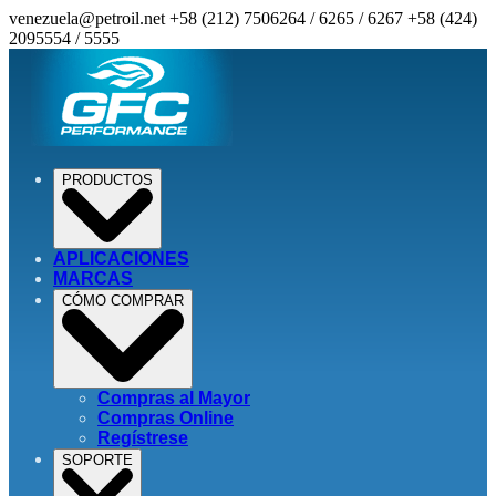
venezuela@petroil.net
+58 (212) 7506264 / 6265 / 6267
+58 (424)
2095554 / 5555
PRODUCTOS
APLICACIONES
MARCAS
CÓMO COMPRAR
Compras al Mayor
Compras Online
Regístrese
SOPORTE