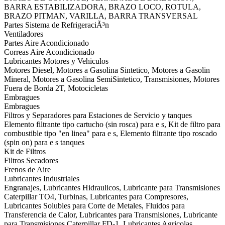
BARRA ESTABILIZADORA, BRAZO LOCO, ROTULA,
BRAZO PITMAN, VARILLA, BARRA TRANSVERSAL
Partes Sistema de RefrigeraciÃ³n
Ventiladores
Partes Aire Acondicionado
Correas Aire Acondicionado
Lubricantes Motores y Vehiculos
Motores Diesel, Motores a Gasolina Sintetico, Motores a Gasolin
Mineral, Motores a Gasolina SemiSintetico, Transmisiones, Motores
Fuera de Borda 2T, Motocicletas
Embragues
Embragues
Filtros y Separadores para Estaciones de Servicio y tanques
Elemento filtrante tipo cartucho (sin rosca) para e s, Kit de filtro para
combustible tipo "en linea" para e s, Elemento filtrante tipo roscado
(spin on) para e s tanques
Kit de Filtros
Filtros Secadores
Frenos de Aire
Lubricantes Industriales
Engranajes, Lubricantes Hidraulicos, Lubricante para Transmisiones
Caterpillar TO4, Turbinas, Lubricantes para Compresores,
Lubricantes Solubles para Corte de Metales, Fluidos para
Transferencia de Calor, Lubricantes para Transmisiones, Lubricante
para Transmisiones Caterpillar FD-1, Lubricantes Agricolas,