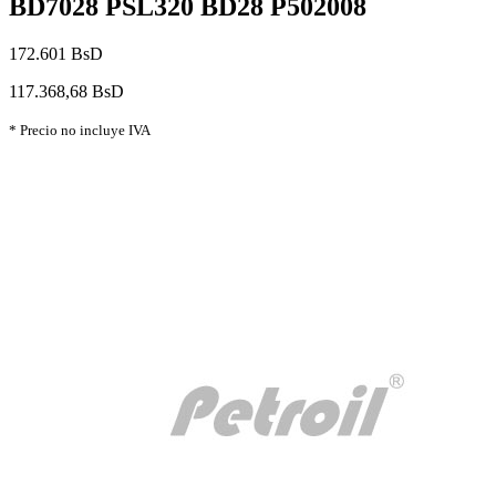
BD7028 PSL320 BD28 P502008
172.601 BsD
117.368,68 BsD
* Precio no incluye IVA