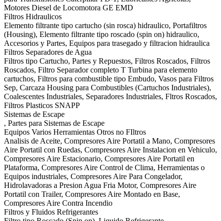
Motores Diesel de Locomotora GE EMD
Filtros Hidraulicos
Elemento filtrante tipo cartucho (sin rosca) hidraulico, Portafiltros
(Housing), Elemento filtrante tipo roscado (spin on) hidraulico,
Accesorios y Partes, Equipos para trasegado y filtracion hidraulica
Filtros Separadores de Agua
Filtros tipo Cartucho, Partes y Repuestos, Filtros Roscados, Filtros
Roscados, Filtro Separador completo T Turbina para elemento
cartuchos, Filtros para combustible tipo Embudo, Vasos para Filtros
Sep, Carcaza Housing para Combustibles (Cartuchos Industriales),
Coalescentes Industriales, Separadores Industriales, Fltros Roscados,
Filtros Plasticos SNAPP
Sistemas de Escape
, Partes para Sistemas de Escape
Equipos Varios Herramientas Otros no FIltros
Analisis de Aceite, Compresores Aire Portatil a Mano, Compresores
Aire Portatil con Ruedas, Compresores Aire Instalacion en Vehiculo,
Compresores Aire Estacionario, Compresores Aire Portatil en
Plataforma, Compresores Aire Control de Clima, Herramientas o
Equipos industriales, Compresores Aire Para Congelador,
Hidrolavadoras a Presion Agua Fria Motor, Compresores Aire
Portatil con Trailer, Compresores Aire Montado en Base,
Compresores Aire Contra Incendio
Filtros y Fluidos Refrigerantes
Filtro tipo Roscado (Spin on), Liquido Refrigerante