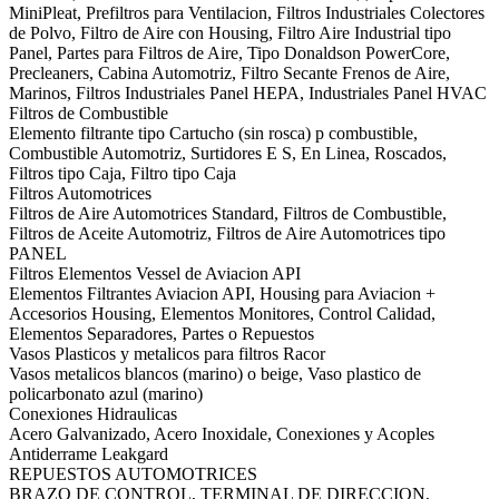
MiniPleat, Prefiltros para Ventilacion, Filtros Industriales Colectores
de Polvo, Filtro de Aire con Housing, Filtro Aire Industrial tipo
Panel, Partes para Filtros de Aire, Tipo Donaldson PowerCore,
Precleaners, Cabina Automotriz, Filtro Secante Frenos de Aire,
Marinos, Filtros Industriales Panel HEPA, Industriales Panel HVAC
Filtros de Combustible
Elemento filtrante tipo Cartucho (sin rosca) p combustible,
Combustible Automotriz, Surtidores E S, En Linea, Roscados,
Filtros tipo Caja, Filtro tipo Caja
Filtros Automotrices
Filtros de Aire Automotrices Standard, Filtros de Combustible,
Filtros de Aceite Automotriz, Filtros de Aire Automotrices tipo
PANEL
Filtros Elementos Vessel de Aviacion API
Elementos Filtrantes Aviacion API, Housing para Aviacion +
Accesorios Housing, Elementos Monitores, Control Calidad,
Elementos Separadores, Partes o Repuestos
Vasos Plasticos y metalicos para filtros Racor
Vasos metalicos blancos (marino) o beige, Vaso plastico de
policarbonato azul (marino)
Conexiones Hidraulicas
Acero Galvanizado, Acero Inoxidale, Conexiones y Acoples
Antiderrame Leakgard
REPUESTOS AUTOMOTRICES
BRAZO DE CONTROL, TERMINAL DE DIRECCION,