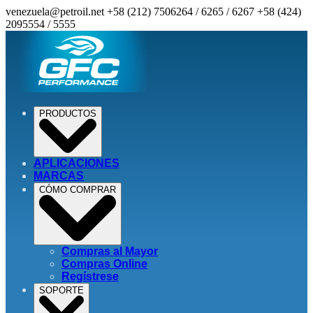
venezuela@petroil.net
+58 (212) 7506264 / 6265 / 6267
+58 (424)
2095554 / 5555
PRODUCTOS
APLICACIONES
MARCAS
CÓMO COMPRAR
Compras al Mayor
Compras Online
Regístrese
SOPORTE