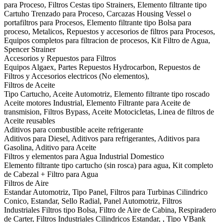
para Proceso, Filtros Cestas tipo Strainers, Elemento filtrante tipo
Cartuho Trenzado para Proceso, Carcazas Housing Vessel o
portafiltros para Procesos, Elemento filtrante tipo Bolsa para
proceso, Metalicos, Repuestos y accesorios de filtros para Procesos,
Equipos completos para filtracion de procesos, Kit Filtro de Agua,
Spencer Strainer
Accesorios y Repuestos para Filtros
Equipos Algaex, Partes Repuestos Hydrocarbon, Repuestos de
Filtros y Accesorios electricos (No elementos),
Filtros de Aceite
Tipo Cartucho, Aceite Automotriz, Elemento filtrante tipo roscado
Aceite motores Industrial, Elemento Filtrante para Aceite de
transmision, Filtros Bypass, Aceite Motocicletas, Linea de filtros de
Aceite reusables
Aditivos para combustible aceite refrigerante
Aditivos para Diesel, Aditivos para refrigerantes, Aditivos para
Gasolina, Aditivo para Aceite
Filtros y elementos para Agua Industrial Domestico
Elemento filtrante tipo cartucho (sin rosca) para agua, Kit completo
de Cabezal + Filtro para Agua
Filtros de Aire
Estandar Automotriz, Tipo Panel, Filtros para Turbinas Cilindrico
Conico, Estandar, Sello Radial, Panel Automotriz, Filtros
Industriales Filtros tipo Bolsa, Filtro de Aire de Cabina, Respiradero
de Carter, Filtros Industriales Cilindricos Estandar, , Tipo VBank