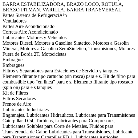
BARRA ESTABILIZADORA, BRAZO LOCO, ROTULA,
BRAZO PITMAN, VARILLA, BARRA TRANSVERSAL
Partes Sistema de RefrigeraciÃ³n
Ventiladores
Partes Aire Acondicionado
Correas Aire Acondicionado
Lubricantes Motores y Vehiculos
Motores Diesel, Motores a Gasolina Sintetico, Motores a Gasolin
Mineral, Motores a Gasolina SemiSintetico, Transmisiones, Motores
Fuera de Borda 2T, Motocicletas
Embragues
Embragues
Filtros y Separadores para Estaciones de Servicio y tanques
Elemento filtrante tipo cartucho (sin rosca) para e s, Kit de filtro para
combustible tipo "en linea" para e s, Elemento filtrante tipo roscado
(spin on) para e s tanques
Kit de Filtros
Filtros Secadores
Frenos de Aire
Lubricantes Industriales
Engranajes, Lubricantes Hidraulicos, Lubricante para Transmisiones
Caterpillar TO4, Turbinas, Lubricantes para Compresores,
Lubricantes Solubles para Corte de Metales, Fluidos para
Transferencia de Calor, Lubricantes para Transmisiones, Lubricante
para Transmisiones Caterpillar FD-1, Lubricantes Agricolas,