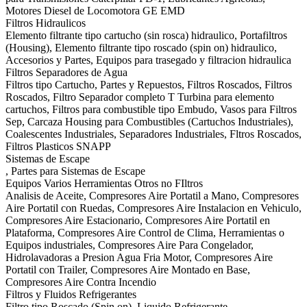
Motores Diesel de Locomotora GE EMD
Filtros Hidraulicos
Elemento filtrante tipo cartucho (sin rosca) hidraulico, Portafiltros
(Housing), Elemento filtrante tipo roscado (spin on) hidraulico,
Accesorios y Partes, Equipos para trasegado y filtracion hidraulica
Filtros Separadores de Agua
Filtros tipo Cartucho, Partes y Repuestos, Filtros Roscados, Filtros
Roscados, Filtro Separador completo T Turbina para elemento
cartuchos, Filtros para combustible tipo Embudo, Vasos para Filtros
Sep, Carcaza Housing para Combustibles (Cartuchos Industriales),
Coalescentes Industriales, Separadores Industriales, Fltros Roscados,
Filtros Plasticos SNAPP
Sistemas de Escape
, Partes para Sistemas de Escape
Equipos Varios Herramientas Otros no FIltros
Analisis de Aceite, Compresores Aire Portatil a Mano, Compresores
Aire Portatil con Ruedas, Compresores Aire Instalacion en Vehiculo,
Compresores Aire Estacionario, Compresores Aire Portatil en
Plataforma, Compresores Aire Control de Clima, Herramientas o
Equipos industriales, Compresores Aire Para Congelador,
Hidrolavadoras a Presion Agua Fria Motor, Compresores Aire
Portatil con Trailer, Compresores Aire Montado en Base,
Compresores Aire Contra Incendio
Filtros y Fluidos Refrigerantes
Filtro tipo Roscado (Spin on), Liquido Refrigerante