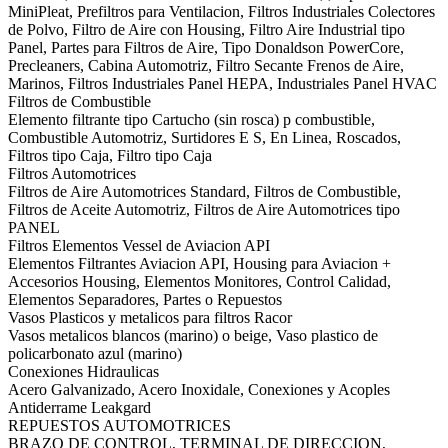
MiniPleat, Prefiltros para Ventilacion, Filtros Industriales Colectores
de Polvo, Filtro de Aire con Housing, Filtro Aire Industrial tipo
Panel, Partes para Filtros de Aire, Tipo Donaldson PowerCore,
Precleaners, Cabina Automotriz, Filtro Secante Frenos de Aire,
Marinos, Filtros Industriales Panel HEPA, Industriales Panel HVAC
Filtros de Combustible
Elemento filtrante tipo Cartucho (sin rosca) p combustible,
Combustible Automotriz, Surtidores E S, En Linea, Roscados,
Filtros tipo Caja, Filtro tipo Caja
Filtros Automotrices
Filtros de Aire Automotrices Standard, Filtros de Combustible,
Filtros de Aceite Automotriz, Filtros de Aire Automotrices tipo
PANEL
Filtros Elementos Vessel de Aviacion API
Elementos Filtrantes Aviacion API, Housing para Aviacion +
Accesorios Housing, Elementos Monitores, Control Calidad,
Elementos Separadores, Partes o Repuestos
Vasos Plasticos y metalicos para filtros Racor
Vasos metalicos blancos (marino) o beige, Vaso plastico de
policarbonato azul (marino)
Conexiones Hidraulicas
Acero Galvanizado, Acero Inoxidale, Conexiones y Acoples
Antiderrame Leakgard
REPUESTOS AUTOMOTRICES
BRAZO DE CONTROL, TERMINAL DE DIRECCION,