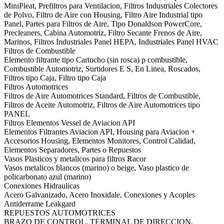
MiniPleat, Prefiltros para Ventilacion, Filtros Industriales Colectores
de Polvo, Filtro de Aire con Housing, Filtro Aire Industrial tipo
Panel, Partes para Filtros de Aire, Tipo Donaldson PowerCore,
Precleaners, Cabina Automotriz, Filtro Secante Frenos de Aire,
Marinos, Filtros Industriales Panel HEPA, Industriales Panel HVAC
Filtros de Combustible
Elemento filtrante tipo Cartucho (sin rosca) p combustible,
Combustible Automotriz, Surtidores E S, En Linea, Roscados,
Filtros tipo Caja, Filtro tipo Caja
Filtros Automotrices
Filtros de Aire Automotrices Standard, Filtros de Combustible,
Filtros de Aceite Automotriz, Filtros de Aire Automotrices tipo
PANEL
Filtros Elementos Vessel de Aviacion API
Elementos Filtrantes Aviacion API, Housing para Aviacion +
Accesorios Housing, Elementos Monitores, Control Calidad,
Elementos Separadores, Partes o Repuestos
Vasos Plasticos y metalicos para filtros Racor
Vasos metalicos blancos (marino) o beige, Vaso plastico de
policarbonato azul (marino)
Conexiones Hidraulicas
Acero Galvanizado, Acero Inoxidale, Conexiones y Acoples
Antiderrame Leakgard
REPUESTOS AUTOMOTRICES
BRAZO DE CONTROL, TERMINAL DE DIRECCION,