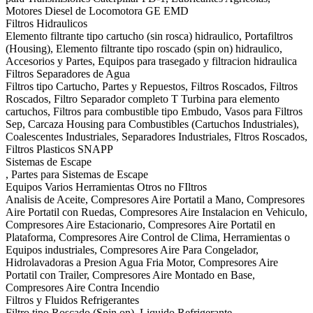
Motores Diesel de Locomotora GE EMD
Filtros Hidraulicos
Elemento filtrante tipo cartucho (sin rosca) hidraulico, Portafiltros
(Housing), Elemento filtrante tipo roscado (spin on) hidraulico,
Accesorios y Partes, Equipos para trasegado y filtracion hidraulica
Filtros Separadores de Agua
Filtros tipo Cartucho, Partes y Repuestos, Filtros Roscados, Filtros
Roscados, Filtro Separador completo T Turbina para elemento
cartuchos, Filtros para combustible tipo Embudo, Vasos para Filtros
Sep, Carcaza Housing para Combustibles (Cartuchos Industriales),
Coalescentes Industriales, Separadores Industriales, Fltros Roscados,
Filtros Plasticos SNAPP
Sistemas de Escape
, Partes para Sistemas de Escape
Equipos Varios Herramientas Otros no FIltros
Analisis de Aceite, Compresores Aire Portatil a Mano, Compresores
Aire Portatil con Ruedas, Compresores Aire Instalacion en Vehiculo,
Compresores Aire Estacionario, Compresores Aire Portatil en
Plataforma, Compresores Aire Control de Clima, Herramientas o
Equipos industriales, Compresores Aire Para Congelador,
Hidrolavadoras a Presion Agua Fria Motor, Compresores Aire
Portatil con Trailer, Compresores Aire Montado en Base,
Compresores Aire Contra Incendio
Filtros y Fluidos Refrigerantes
Filtro tipo Roscado (Spin on), Liquido Refrigerante