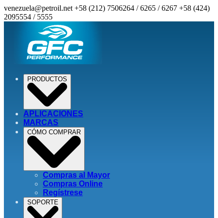
venezuela@petroil.net
+58 (212) 7506264 / 6265 / 6267
+58 (424)
2095554 / 5555
PRODUCTOS
APLICACIONES
MARCAS
CÓMO COMPRAR
Compras al Mayor
Compras Online
Regístrese
SOPORTE