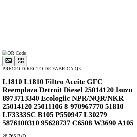
PRECIO DIRECTO DE FABRICA Q3
L1810 L1810 Filtro Aceite GFC
Reemplaza Detroit Diesel 25014120 Isuzu
8973713340 Ecologiic NPR/NQR/NKR
25014120 25011106 8-970967770 51810
LF3333SC B105 P550947 L30279
5876100310 95628737 C6508 W3690 A105
28.765 BsD