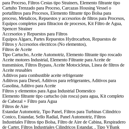
para Proceso, Filtros Cestas tipo Strainers, Elemento filtrante tipo
Cartuho Trenzado para Proceso, Carcazas Housing Vessel o
portafiltros para Procesos, Elemento filtrante tipo Bolsa para
proceso, Metalicos, Repuestos y accesorios de filtros para Procesos,
Equipos completos para filtracion de procesos, Kit Filtro de Agua,
Spencer Strainer
Accesorios y Repuestos para Filtros
Equipos Algaex, Partes Repuestos Hydrocarbon, Repuestos de
Filtros y Accesorios electricos (No elementos),
Filtros de Aceite
Tipo Cartucho, Aceite Automotriz, Elemento filtrante tipo roscado
Aceite motores Industrial, Elemento Filtrante para Aceite de
transmision, Filtros Bypass, Aceite Motocicletas, Linea de filtros de
Aceite reusables
Aditivos para combustible aceite refrigerante
Aditivos para Diesel, Aditivos para refrigerantes, Aditivos para
Gasolina, Aditivo para Aceite
Filtros y elementos para Agua Industrial Domestico
Elemento filtrante tipo cartucho (sin rosca) para agua, Kit completo
de Cabezal + Filtro para Agua
Filtros de Aire
Estandar Automotriz, Tipo Panel, Filtros para Turbinas Cilindrico
Conico, Estandar, Sello Radial, Panel Automotriz, Filtros
Industriales Filtros tipo Bolsa, Filtro de Aire de Cabina, Respiradero
de Carter, Filtros Industriales Cilindricos Estandar, , Tipo VBank