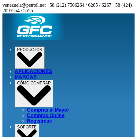
venezuela@petroil.net
+58 (212) 7506264 / 6265 / 6267
+58 (424)
2095554 / 5555
PRODUCTOS
APLICACIONES
MARCAS
CÓMO COMPRAR
Compras al Mayor
Compras Online
Regístrese
SOPORTE