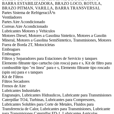
BARRA ESTABILIZADORA, BRAZO LOCO, ROTULA,
BRAZO PITMAN, VARILLA, BARRA TRANSVERSAL
Partes Sistema de RefrigeraciÃ³n
Ventiladores
Partes Aire Acondicionado
Correas Aire Acondicionado
Lubricantes Motores y Vehiculos
Motores Diesel, Motores a Gasolina Sintetico, Motores a Gasolin
Mineral, Motores a Gasolina SemiSintetico, Transmisiones, Motores
Fuera de Borda 2T, Motocicletas
Embragues
Embragues
Filtros y Separadores para Estaciones de Servicio y tanques
Elemento filtrante tipo cartucho (sin rosca) para e s, Kit de filtro para
combustible tipo "en linea" para e s, Elemento filtrante tipo roscado
(spin on) para e s tanques
Kit de Filtros
Filtros Secadores
Frenos de Aire
Lubricantes Industriales
Engranajes, Lubricantes Hidraulicos, Lubricante para Transmisiones
Caterpillar TO4, Turbinas, Lubricantes para Compresores,
Lubricantes Solubles para Corte de Metales, Fluidos para
Transferencia de Calor, Lubricantes para Transmisiones, Lubricante
para Transmisiones Caterpillar FD-1, Lubricantes Agricolas,