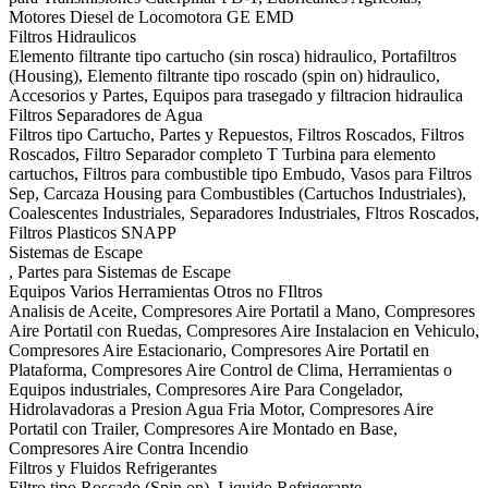
Motores Diesel de Locomotora GE EMD
Filtros Hidraulicos
Elemento filtrante tipo cartucho (sin rosca) hidraulico, Portafiltros
(Housing), Elemento filtrante tipo roscado (spin on) hidraulico,
Accesorios y Partes, Equipos para trasegado y filtracion hidraulica
Filtros Separadores de Agua
Filtros tipo Cartucho, Partes y Repuestos, Filtros Roscados, Filtros
Roscados, Filtro Separador completo T Turbina para elemento
cartuchos, Filtros para combustible tipo Embudo, Vasos para Filtros
Sep, Carcaza Housing para Combustibles (Cartuchos Industriales),
Coalescentes Industriales, Separadores Industriales, Fltros Roscados,
Filtros Plasticos SNAPP
Sistemas de Escape
, Partes para Sistemas de Escape
Equipos Varios Herramientas Otros no FIltros
Analisis de Aceite, Compresores Aire Portatil a Mano, Compresores
Aire Portatil con Ruedas, Compresores Aire Instalacion en Vehiculo,
Compresores Aire Estacionario, Compresores Aire Portatil en
Plataforma, Compresores Aire Control de Clima, Herramientas o
Equipos industriales, Compresores Aire Para Congelador,
Hidrolavadoras a Presion Agua Fria Motor, Compresores Aire
Portatil con Trailer, Compresores Aire Montado en Base,
Compresores Aire Contra Incendio
Filtros y Fluidos Refrigerantes
Filtro tipo Roscado (Spin on), Liquido Refrigerante