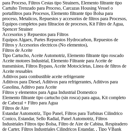
para Proceso, Filtros Cestas tipo Strainers, Elemento filtrante tipo
Cartuho Trenzado para Proceso, Carcazas Housing Vessel o
portafiltros para Procesos, Elemento filtrante tipo Bolsa para
proceso, Metalicos, Repuestos y accesorios de filtros para Procesos,
Equipos completos para filtracion de procesos, Kit Filtro de Agua,
Spencer Strainer
Accesorios y Repuestos para Filtros
Equipos Algaex, Partes Repuestos Hydrocarbon, Repuestos de
Filtros y Accesorios electricos (No elementos),
Filtros de Aceite
Tipo Cartucho, Aceite Automotriz, Elemento filtrante tipo roscado
Aceite motores Industrial, Elemento Filtrante para Aceite de
transmision, Filtros Bypass, Aceite Motocicletas, Linea de filtros de
Aceite reusables
Aditivos para combustible aceite refrigerante
Aditivos para Diesel, Aditivos para refrigerantes, Aditivos para
Gasolina, Aditivo para Aceite
Filtros y elementos para Agua Industrial Domestico
Elemento filtrante tipo cartucho (sin rosca) para agua, Kit completo
de Cabezal + Filtro para Agua
Filtros de Aire
Estandar Automotriz, Tipo Panel, Filtros para Turbinas Cilindrico
Conico, Estandar, Sello Radial, Panel Automotriz, Filtros
Industriales Filtros tipo Bolsa, Filtro de Aire de Cabina, Respiradero
de Carter, Filtros Industriales Cilindricos Estandar, , Tipo VBank