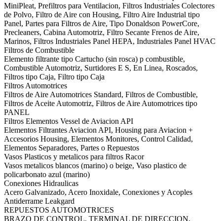
MiniPleat, Prefiltros para Ventilacion, Filtros Industriales Colectores
de Polvo, Filtro de Aire con Housing, Filtro Aire Industrial tipo
Panel, Partes para Filtros de Aire, Tipo Donaldson PowerCore,
Precleaners, Cabina Automotriz, Filtro Secante Frenos de Aire,
Marinos, Filtros Industriales Panel HEPA, Industriales Panel HVAC
Filtros de Combustible
Elemento filtrante tipo Cartucho (sin rosca) p combustible,
Combustible Automotriz, Surtidores E S, En Linea, Roscados,
Filtros tipo Caja, Filtro tipo Caja
Filtros Automotrices
Filtros de Aire Automotrices Standard, Filtros de Combustible,
Filtros de Aceite Automotriz, Filtros de Aire Automotrices tipo
PANEL
Filtros Elementos Vessel de Aviacion API
Elementos Filtrantes Aviacion API, Housing para Aviacion +
Accesorios Housing, Elementos Monitores, Control Calidad,
Elementos Separadores, Partes o Repuestos
Vasos Plasticos y metalicos para filtros Racor
Vasos metalicos blancos (marino) o beige, Vaso plastico de
policarbonato azul (marino)
Conexiones Hidraulicas
Acero Galvanizado, Acero Inoxidale, Conexiones y Acoples
Antiderrame Leakgard
REPUESTOS AUTOMOTRICES
BRAZO DE CONTROL, TERMINAL DE DIRECCION,