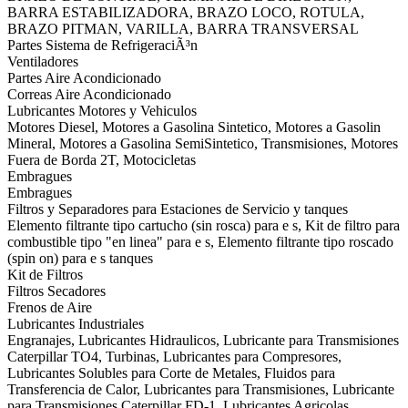
BARRA ESTABILIZADORA, BRAZO LOCO, ROTULA,
BRAZO PITMAN, VARILLA, BARRA TRANSVERSAL
Partes Sistema de RefrigeraciÃ³n
Ventiladores
Partes Aire Acondicionado
Correas Aire Acondicionado
Lubricantes Motores y Vehiculos
Motores Diesel, Motores a Gasolina Sintetico, Motores a Gasolin
Mineral, Motores a Gasolina SemiSintetico, Transmisiones, Motores
Fuera de Borda 2T, Motocicletas
Embragues
Embragues
Filtros y Separadores para Estaciones de Servicio y tanques
Elemento filtrante tipo cartucho (sin rosca) para e s, Kit de filtro para
combustible tipo "en linea" para e s, Elemento filtrante tipo roscado
(spin on) para e s tanques
Kit de Filtros
Filtros Secadores
Frenos de Aire
Lubricantes Industriales
Engranajes, Lubricantes Hidraulicos, Lubricante para Transmisiones
Caterpillar TO4, Turbinas, Lubricantes para Compresores,
Lubricantes Solubles para Corte de Metales, Fluidos para
Transferencia de Calor, Lubricantes para Transmisiones, Lubricante
para Transmisiones Caterpillar FD-1, Lubricantes Agricolas,