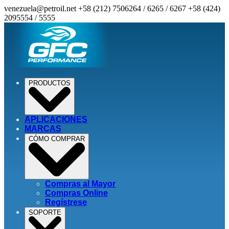
venezuela@petroil.net
+58 (212) 7506264 / 6265 / 6267
+58 (424)
2095554 / 5555
PRODUCTOS
APLICACIONES
MARCAS
CÓMO COMPRAR
Compras al Mayor
Compras Online
Regístrese
SOPORTE