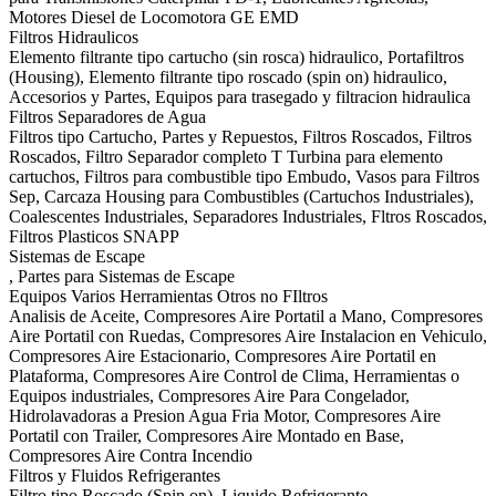
Motores Diesel de Locomotora GE EMD
Filtros Hidraulicos
Elemento filtrante tipo cartucho (sin rosca) hidraulico, Portafiltros
(Housing), Elemento filtrante tipo roscado (spin on) hidraulico,
Accesorios y Partes, Equipos para trasegado y filtracion hidraulica
Filtros Separadores de Agua
Filtros tipo Cartucho, Partes y Repuestos, Filtros Roscados, Filtros
Roscados, Filtro Separador completo T Turbina para elemento
cartuchos, Filtros para combustible tipo Embudo, Vasos para Filtros
Sep, Carcaza Housing para Combustibles (Cartuchos Industriales),
Coalescentes Industriales, Separadores Industriales, Fltros Roscados,
Filtros Plasticos SNAPP
Sistemas de Escape
, Partes para Sistemas de Escape
Equipos Varios Herramientas Otros no FIltros
Analisis de Aceite, Compresores Aire Portatil a Mano, Compresores
Aire Portatil con Ruedas, Compresores Aire Instalacion en Vehiculo,
Compresores Aire Estacionario, Compresores Aire Portatil en
Plataforma, Compresores Aire Control de Clima, Herramientas o
Equipos industriales, Compresores Aire Para Congelador,
Hidrolavadoras a Presion Agua Fria Motor, Compresores Aire
Portatil con Trailer, Compresores Aire Montado en Base,
Compresores Aire Contra Incendio
Filtros y Fluidos Refrigerantes
Filtro tipo Roscado (Spin on), Liquido Refrigerante