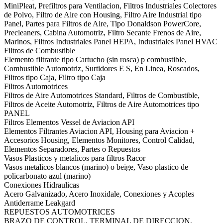
MiniPleat, Prefiltros para Ventilacion, Filtros Industriales Colectores
de Polvo, Filtro de Aire con Housing, Filtro Aire Industrial tipo
Panel, Partes para Filtros de Aire, Tipo Donaldson PowerCore,
Precleaners, Cabina Automotriz, Filtro Secante Frenos de Aire,
Marinos, Filtros Industriales Panel HEPA, Industriales Panel HVAC
Filtros de Combustible
Elemento filtrante tipo Cartucho (sin rosca) p combustible,
Combustible Automotriz, Surtidores E S, En Linea, Roscados,
Filtros tipo Caja, Filtro tipo Caja
Filtros Automotrices
Filtros de Aire Automotrices Standard, Filtros de Combustible,
Filtros de Aceite Automotriz, Filtros de Aire Automotrices tipo
PANEL
Filtros Elementos Vessel de Aviacion API
Elementos Filtrantes Aviacion API, Housing para Aviacion +
Accesorios Housing, Elementos Monitores, Control Calidad,
Elementos Separadores, Partes o Repuestos
Vasos Plasticos y metalicos para filtros Racor
Vasos metalicos blancos (marino) o beige, Vaso plastico de
policarbonato azul (marino)
Conexiones Hidraulicas
Acero Galvanizado, Acero Inoxidale, Conexiones y Acoples
Antiderrame Leakgard
REPUESTOS AUTOMOTRICES
BRAZO DE CONTROL, TERMINAL DE DIRECCION,