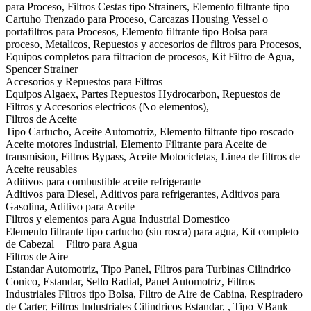
para Proceso, Filtros Cestas tipo Strainers, Elemento filtrante tipo
Cartuho Trenzado para Proceso, Carcazas Housing Vessel o
portafiltros para Procesos, Elemento filtrante tipo Bolsa para
proceso, Metalicos, Repuestos y accesorios de filtros para Procesos,
Equipos completos para filtracion de procesos, Kit Filtro de Agua,
Spencer Strainer
Accesorios y Repuestos para Filtros
Equipos Algaex, Partes Repuestos Hydrocarbon, Repuestos de
Filtros y Accesorios electricos (No elementos),
Filtros de Aceite
Tipo Cartucho, Aceite Automotriz, Elemento filtrante tipo roscado
Aceite motores Industrial, Elemento Filtrante para Aceite de
transmision, Filtros Bypass, Aceite Motocicletas, Linea de filtros de
Aceite reusables
Aditivos para combustible aceite refrigerante
Aditivos para Diesel, Aditivos para refrigerantes, Aditivos para
Gasolina, Aditivo para Aceite
Filtros y elementos para Agua Industrial Domestico
Elemento filtrante tipo cartucho (sin rosca) para agua, Kit completo
de Cabezal + Filtro para Agua
Filtros de Aire
Estandar Automotriz, Tipo Panel, Filtros para Turbinas Cilindrico
Conico, Estandar, Sello Radial, Panel Automotriz, Filtros
Industriales Filtros tipo Bolsa, Filtro de Aire de Cabina, Respiradero
de Carter, Filtros Industriales Cilindricos Estandar, , Tipo VBank