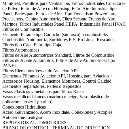
MiniPleat, Prefiltros para Ventilacion, Filtros Industriales Colectores
de Polvo, Filtro de Aire con Housing, Filtro Aire Industrial tipo
Panel, Partes para Filtros de Aire, Tipo Donaldson PowerCore,
Precleaners, Cabina Automotriz, Filtro Secante Frenos de Aire,
Marinos, Filtros Industriales Panel HEPA, Industriales Panel HVAC
Filtros de Combustible
Elemento filtrante tipo Cartucho (sin rosca) p combustible,
Combustible Automotriz, Surtidores E S, En Linea, Roscados,
Filtros tipo Caja, Filtro tipo Caja
Filtros Automotrices
Filtros de Aire Automotrices Standard, Filtros de Combustible,
Filtros de Aceite Automotriz, Filtros de Aire Automotrices tipo
PANEL
Filtros Elementos Vessel de Aviacion API
Elementos Filtrantes Aviacion API, Housing para Aviacion +
Accesorios Housing, Elementos Monitores, Control Calidad,
Elementos Separadores, Partes o Repuestos
Vasos Plasticos y metalicos para filtros Racor
Vasos metalicos blancos (marino) o beige, Vaso plastico de
policarbonato azul (marino)
Conexiones Hidraulicas
Acero Galvanizado, Acero Inoxidale, Conexiones y Acoples
Antiderrame Leakgard
REPUESTOS AUTOMOTRICES
BRAZO DE CONTROL, TERMINAL DE DIRECCION,