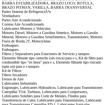
BARRA ESTABILIZADORA, BRAZO LOCO, ROTULA,
BRAZO PITMAN, VARILLA, BARRA TRANSVERSAL
Partes Sistema de RefrigeraciÃ³n
Ventiladores
Partes Aire Acondicionado
Correas Aire Acondicionado
Lubricantes Motores y Vehiculos
Motores Diesel, Motores a Gasolina Sintetico, Motores a Gasolin
Mineral, Motores a Gasolina SemiSintetico, Transmisiones, Motores
Fuera de Borda 2T, Motocicletas
Embragues
Embragues
Filtros y Separadores para Estaciones de Servicio y tanques
Elemento filtrante tipo cartucho (sin rosca) para e s, Kit de filtro para
combustible tipo "en linea" para e s, Elemento filtrante tipo roscado
(spin on) para e s tanques
Kit de Filtros
Filtros Secadores
Frenos de Aire
Lubricantes Industriales
Engranajes, Lubricantes Hidraulicos, Lubricante para Transmisiones
Caterpillar TO4, Turbinas, Lubricantes para Compresores,
Lubricantes Solubles para Corte de Metales, Fluidos para
Transferencia de Calor, Lubricantes para Transmisiones, Lubricante
para Transmisiones Caterpillar FD-1, Lubricantes Agricolas,