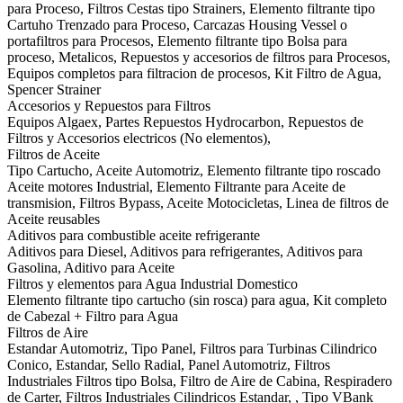
para Proceso, Filtros Cestas tipo Strainers, Elemento filtrante tipo
Cartuho Trenzado para Proceso, Carcazas Housing Vessel o
portafiltros para Procesos, Elemento filtrante tipo Bolsa para
proceso, Metalicos, Repuestos y accesorios de filtros para Procesos,
Equipos completos para filtracion de procesos, Kit Filtro de Agua,
Spencer Strainer
Accesorios y Repuestos para Filtros
Equipos Algaex, Partes Repuestos Hydrocarbon, Repuestos de
Filtros y Accesorios electricos (No elementos),
Filtros de Aceite
Tipo Cartucho, Aceite Automotriz, Elemento filtrante tipo roscado
Aceite motores Industrial, Elemento Filtrante para Aceite de
transmision, Filtros Bypass, Aceite Motocicletas, Linea de filtros de
Aceite reusables
Aditivos para combustible aceite refrigerante
Aditivos para Diesel, Aditivos para refrigerantes, Aditivos para
Gasolina, Aditivo para Aceite
Filtros y elementos para Agua Industrial Domestico
Elemento filtrante tipo cartucho (sin rosca) para agua, Kit completo
de Cabezal + Filtro para Agua
Filtros de Aire
Estandar Automotriz, Tipo Panel, Filtros para Turbinas Cilindrico
Conico, Estandar, Sello Radial, Panel Automotriz, Filtros
Industriales Filtros tipo Bolsa, Filtro de Aire de Cabina, Respiradero
de Carter, Filtros Industriales Cilindricos Estandar, , Tipo VBank