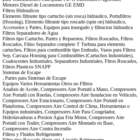
Motores Diesel de Locomotora GE EMD
Filtros Hidraulicos
Elemento filtrante tipo cartucho (sin rosca) hidraulico, Portafiltros
(Housing), Elemento filtrante tipo roscado (spin on) hidraulico,
Accesorios y Partes, Equipos para trasegado y filtracion hidraulica
Filtros Separadores de Agua
Filtros tipo Cartucho, Partes y Repuestos, Filtros Roscados, Filtros
Roscados, Filtro Separador completo T Turbina para elemento
cartuchos, Filtros para combustible tipo Embudo, Vasos para Filtros
Sep, Carcaza Housing para Combustibles (Cartuchos Industriales),
Coalescentes Industriales, Separadores Industriales, Fltros Roscados,
Filtros Plasticos SNAPP
Sistemas de Escape
, Partes para Sistemas de Escape
Equipos Varios Herramientas Otros no FIltros
Analisis de Aceite, Compresores Aire Portatil a Mano, Compresores
Aire Portatil con Ruedas, Compresores Aire Instalacion en Vehiculo,
Compresores Aire Estacionario, Compresores Aire Portatil en
Plataforma, Compresores Aire Control de Clima, Herramientas o
Equipos industriales, Compresores Aire Para Congelador,
Hidrolavadoras a Presion Agua Fria Motor, Compresores Aire
Portatil con Trailer, Compresores Aire Montado en Base,
Compresores Aire Contra Incendio
Filtros y Fluidos Refrigerantes
Filtro tipo Roscado (Spin on), Liquido Refrigerante