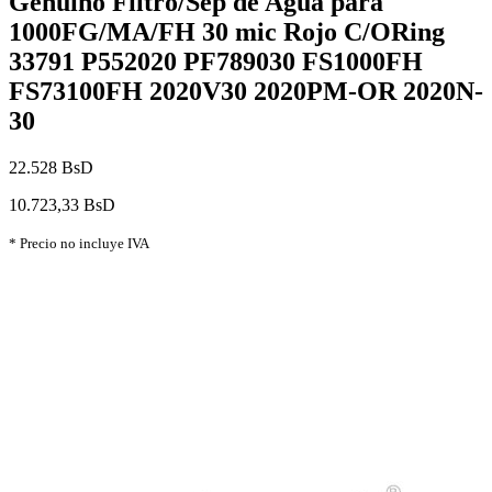
Genuino Filtro/Sep de Agua para
1000FG/MA/FH 30 mic Rojo C/ORing
33791 P552020 PF789030 FS1000FH
FS73100FH 2020V30 2020PM-OR 2020N-
30
22.528 BsD
10.723,33 BsD
* Precio no incluye IVA