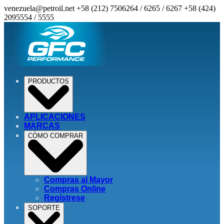
venezuela@petroil.net
+58 (212) 7506264 / 6265 / 6267
+58 (424)
2095554 / 5555
PRODUCTOS
APLICACIONES
MARCAS
CÓMO COMPRAR
Compras al Mayor
Compras Online
Regístrese
SOPORTE