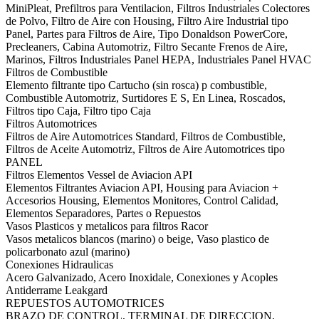
MiniPleat, Prefiltros para Ventilacion, Filtros Industriales Colectores
de Polvo, Filtro de Aire con Housing, Filtro Aire Industrial tipo
Panel, Partes para Filtros de Aire, Tipo Donaldson PowerCore,
Precleaners, Cabina Automotriz, Filtro Secante Frenos de Aire,
Marinos, Filtros Industriales Panel HEPA, Industriales Panel HVAC
Filtros de Combustible
Elemento filtrante tipo Cartucho (sin rosca) p combustible,
Combustible Automotriz, Surtidores E S, En Linea, Roscados,
Filtros tipo Caja, Filtro tipo Caja
Filtros Automotrices
Filtros de Aire Automotrices Standard, Filtros de Combustible,
Filtros de Aceite Automotriz, Filtros de Aire Automotrices tipo
PANEL
Filtros Elementos Vessel de Aviacion API
Elementos Filtrantes Aviacion API, Housing para Aviacion +
Accesorios Housing, Elementos Monitores, Control Calidad,
Elementos Separadores, Partes o Repuestos
Vasos Plasticos y metalicos para filtros Racor
Vasos metalicos blancos (marino) o beige, Vaso plastico de
policarbonato azul (marino)
Conexiones Hidraulicas
Acero Galvanizado, Acero Inoxidale, Conexiones y Acoples
Antiderrame Leakgard
REPUESTOS AUTOMOTRICES
BRAZO DE CONTROL, TERMINAL DE DIRECCION,