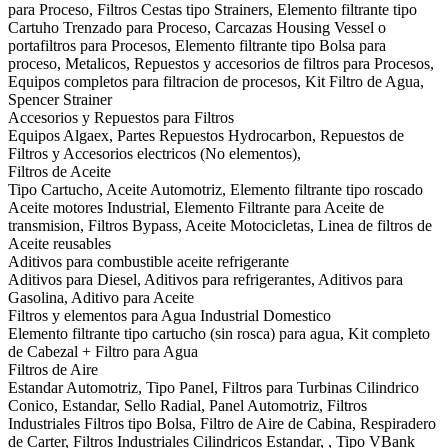
para Proceso, Filtros Cestas tipo Strainers, Elemento filtrante tipo
Cartuho Trenzado para Proceso, Carcazas Housing Vessel o
portafiltros para Procesos, Elemento filtrante tipo Bolsa para
proceso, Metalicos, Repuestos y accesorios de filtros para Procesos,
Equipos completos para filtracion de procesos, Kit Filtro de Agua,
Spencer Strainer
Accesorios y Repuestos para Filtros
Equipos Algaex, Partes Repuestos Hydrocarbon, Repuestos de
Filtros y Accesorios electricos (No elementos),
Filtros de Aceite
Tipo Cartucho, Aceite Automotriz, Elemento filtrante tipo roscado
Aceite motores Industrial, Elemento Filtrante para Aceite de
transmision, Filtros Bypass, Aceite Motocicletas, Linea de filtros de
Aceite reusables
Aditivos para combustible aceite refrigerante
Aditivos para Diesel, Aditivos para refrigerantes, Aditivos para
Gasolina, Aditivo para Aceite
Filtros y elementos para Agua Industrial Domestico
Elemento filtrante tipo cartucho (sin rosca) para agua, Kit completo
de Cabezal + Filtro para Agua
Filtros de Aire
Estandar Automotriz, Tipo Panel, Filtros para Turbinas Cilindrico
Conico, Estandar, Sello Radial, Panel Automotriz, Filtros
Industriales Filtros tipo Bolsa, Filtro de Aire de Cabina, Respiradero
de Carter, Filtros Industriales Cilindricos Estandar, , Tipo VBank