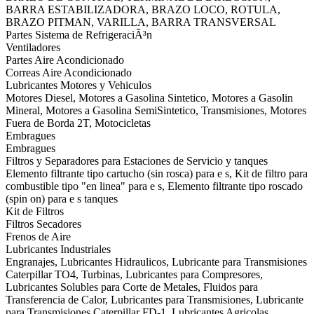
BARRA ESTABILIZADORA, BRAZO LOCO, ROTULA,
BRAZO PITMAN, VARILLA, BARRA TRANSVERSAL
Partes Sistema de RefrigeraciÃ³n
Ventiladores
Partes Aire Acondicionado
Correas Aire Acondicionado
Lubricantes Motores y Vehiculos
Motores Diesel, Motores a Gasolina Sintetico, Motores a Gasolin
Mineral, Motores a Gasolina SemiSintetico, Transmisiones, Motores
Fuera de Borda 2T, Motocicletas
Embragues
Embragues
Filtros y Separadores para Estaciones de Servicio y tanques
Elemento filtrante tipo cartucho (sin rosca) para e s, Kit de filtro para
combustible tipo "en linea" para e s, Elemento filtrante tipo roscado
(spin on) para e s tanques
Kit de Filtros
Filtros Secadores
Frenos de Aire
Lubricantes Industriales
Engranajes, Lubricantes Hidraulicos, Lubricante para Transmisiones
Caterpillar TO4, Turbinas, Lubricantes para Compresores,
Lubricantes Solubles para Corte de Metales, Fluidos para
Transferencia de Calor, Lubricantes para Transmisiones, Lubricante
para Transmisiones Caterpillar FD-1, Lubricantes Agricolas,