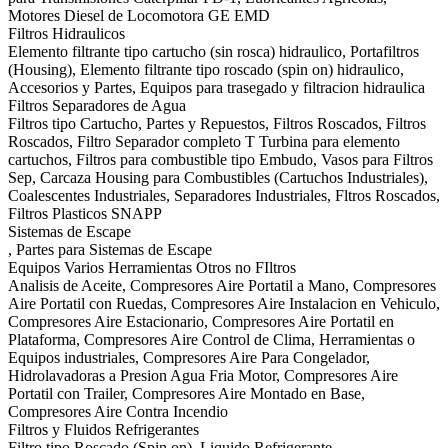
Motores Diesel de Locomotora GE EMD
Filtros Hidraulicos
Elemento filtrante tipo cartucho (sin rosca) hidraulico, Portafiltros
(Housing), Elemento filtrante tipo roscado (spin on) hidraulico,
Accesorios y Partes, Equipos para trasegado y filtracion hidraulica
Filtros Separadores de Agua
Filtros tipo Cartucho, Partes y Repuestos, Filtros Roscados, Filtros
Roscados, Filtro Separador completo T Turbina para elemento
cartuchos, Filtros para combustible tipo Embudo, Vasos para Filtros
Sep, Carcaza Housing para Combustibles (Cartuchos Industriales),
Coalescentes Industriales, Separadores Industriales, Fltros Roscados,
Filtros Plasticos SNAPP
Sistemas de Escape
, Partes para Sistemas de Escape
Equipos Varios Herramientas Otros no FIltros
Analisis de Aceite, Compresores Aire Portatil a Mano, Compresores
Aire Portatil con Ruedas, Compresores Aire Instalacion en Vehiculo,
Compresores Aire Estacionario, Compresores Aire Portatil en
Plataforma, Compresores Aire Control de Clima, Herramientas o
Equipos industriales, Compresores Aire Para Congelador,
Hidrolavadoras a Presion Agua Fria Motor, Compresores Aire
Portatil con Trailer, Compresores Aire Montado en Base,
Compresores Aire Contra Incendio
Filtros y Fluidos Refrigerantes
Filtro tipo Roscado (Spin on), Liquido Refrigerante