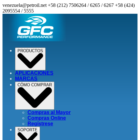
venezuela@petroil.net
+58 (212) 7506264 / 6265 / 6267
+58 (424)
2095554 / 5555
PRODUCTOS
APLICACIONES
MARCAS
CÓMO COMPRAR
Compras al Mayor
Compras Online
Regístrese
SOPORTE