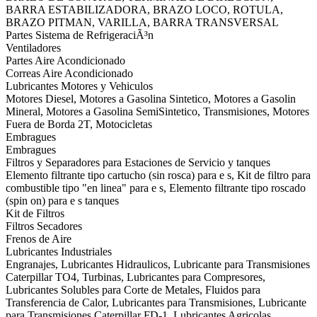
BARRA ESTABILIZADORA, BRAZO LOCO, ROTULA,
BRAZO PITMAN, VARILLA, BARRA TRANSVERSAL
Partes Sistema de RefrigeraciÃ³n
Ventiladores
Partes Aire Acondicionado
Correas Aire Acondicionado
Lubricantes Motores y Vehiculos
Motores Diesel, Motores a Gasolina Sintetico, Motores a Gasolin
Mineral, Motores a Gasolina SemiSintetico, Transmisiones, Motores
Fuera de Borda 2T, Motocicletas
Embragues
Embragues
Filtros y Separadores para Estaciones de Servicio y tanques
Elemento filtrante tipo cartucho (sin rosca) para e s, Kit de filtro para
combustible tipo "en linea" para e s, Elemento filtrante tipo roscado
(spin on) para e s tanques
Kit de Filtros
Filtros Secadores
Frenos de Aire
Lubricantes Industriales
Engranajes, Lubricantes Hidraulicos, Lubricante para Transmisiones
Caterpillar TO4, Turbinas, Lubricantes para Compresores,
Lubricantes Solubles para Corte de Metales, Fluidos para
Transferencia de Calor, Lubricantes para Transmisiones, Lubricante
para Transmisiones Caterpillar FD-1, Lubricantes Agricolas,