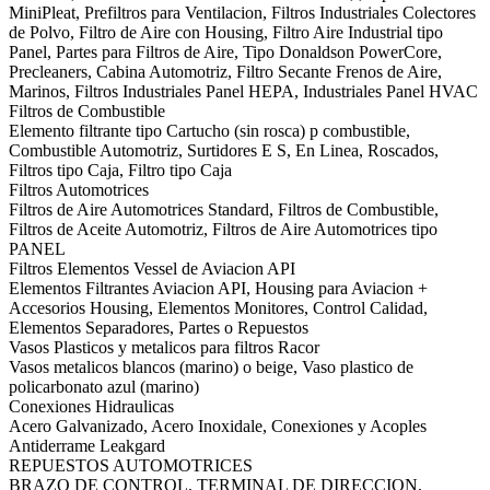
MiniPleat, Prefiltros para Ventilacion, Filtros Industriales Colectores
de Polvo, Filtro de Aire con Housing, Filtro Aire Industrial tipo
Panel, Partes para Filtros de Aire, Tipo Donaldson PowerCore,
Precleaners, Cabina Automotriz, Filtro Secante Frenos de Aire,
Marinos, Filtros Industriales Panel HEPA, Industriales Panel HVAC
Filtros de Combustible
Elemento filtrante tipo Cartucho (sin rosca) p combustible,
Combustible Automotriz, Surtidores E S, En Linea, Roscados,
Filtros tipo Caja, Filtro tipo Caja
Filtros Automotrices
Filtros de Aire Automotrices Standard, Filtros de Combustible,
Filtros de Aceite Automotriz, Filtros de Aire Automotrices tipo
PANEL
Filtros Elementos Vessel de Aviacion API
Elementos Filtrantes Aviacion API, Housing para Aviacion +
Accesorios Housing, Elementos Monitores, Control Calidad,
Elementos Separadores, Partes o Repuestos
Vasos Plasticos y metalicos para filtros Racor
Vasos metalicos blancos (marino) o beige, Vaso plastico de
policarbonato azul (marino)
Conexiones Hidraulicas
Acero Galvanizado, Acero Inoxidale, Conexiones y Acoples
Antiderrame Leakgard
REPUESTOS AUTOMOTRICES
BRAZO DE CONTROL, TERMINAL DE DIRECCION,