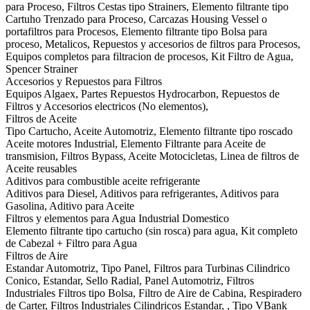
para Proceso, Filtros Cestas tipo Strainers, Elemento filtrante tipo
Cartuho Trenzado para Proceso, Carcazas Housing Vessel o
portafiltros para Procesos, Elemento filtrante tipo Bolsa para
proceso, Metalicos, Repuestos y accesorios de filtros para Procesos,
Equipos completos para filtracion de procesos, Kit Filtro de Agua,
Spencer Strainer
Accesorios y Repuestos para Filtros
Equipos Algaex, Partes Repuestos Hydrocarbon, Repuestos de
Filtros y Accesorios electricos (No elementos),
Filtros de Aceite
Tipo Cartucho, Aceite Automotriz, Elemento filtrante tipo roscado
Aceite motores Industrial, Elemento Filtrante para Aceite de
transmision, Filtros Bypass, Aceite Motocicletas, Linea de filtros de
Aceite reusables
Aditivos para combustible aceite refrigerante
Aditivos para Diesel, Aditivos para refrigerantes, Aditivos para
Gasolina, Aditivo para Aceite
Filtros y elementos para Agua Industrial Domestico
Elemento filtrante tipo cartucho (sin rosca) para agua, Kit completo
de Cabezal + Filtro para Agua
Filtros de Aire
Estandar Automotriz, Tipo Panel, Filtros para Turbinas Cilindrico
Conico, Estandar, Sello Radial, Panel Automotriz, Filtros
Industriales Filtros tipo Bolsa, Filtro de Aire de Cabina, Respiradero
de Carter, Filtros Industriales Cilindricos Estandar, , Tipo VBank