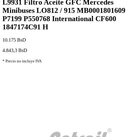
L9931 Filtro Aceite GFC Mercedes
Minibuses LO812 / 915 MB0001801609
P7199 P550768 International CF600
1847174C91 H
10.175 BsD
4.843,3 BsD
* Precio no incluye IVA