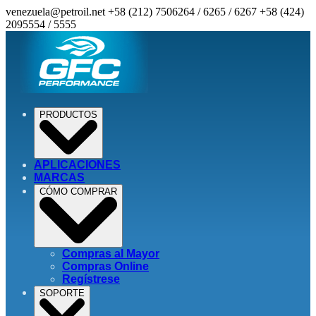
venezuela@petroil.net
+58 (212) 7506264 / 6265 / 6267
+58 (424)
2095554 / 5555
PRODUCTOS
APLICACIONES
MARCAS
CÓMO COMPRAR
Compras al Mayor
Compras Online
Regístrese
SOPORTE