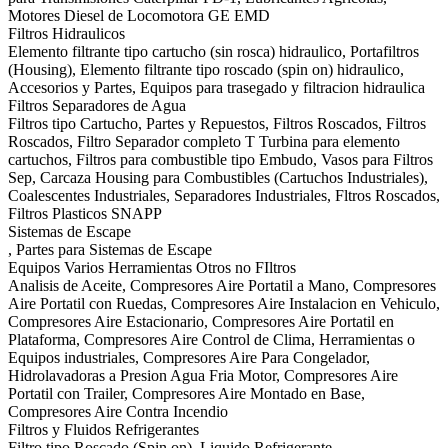
Motores Diesel de Locomotora GE EMD
Filtros Hidraulicos
Elemento filtrante tipo cartucho (sin rosca) hidraulico, Portafiltros
(Housing), Elemento filtrante tipo roscado (spin on) hidraulico,
Accesorios y Partes, Equipos para trasegado y filtracion hidraulica
Filtros Separadores de Agua
Filtros tipo Cartucho, Partes y Repuestos, Filtros Roscados, Filtros
Roscados, Filtro Separador completo T Turbina para elemento
cartuchos, Filtros para combustible tipo Embudo, Vasos para Filtros
Sep, Carcaza Housing para Combustibles (Cartuchos Industriales),
Coalescentes Industriales, Separadores Industriales, Fltros Roscados,
Filtros Plasticos SNAPP
Sistemas de Escape
, Partes para Sistemas de Escape
Equipos Varios Herramientas Otros no FIltros
Analisis de Aceite, Compresores Aire Portatil a Mano, Compresores
Aire Portatil con Ruedas, Compresores Aire Instalacion en Vehiculo,
Compresores Aire Estacionario, Compresores Aire Portatil en
Plataforma, Compresores Aire Control de Clima, Herramientas o
Equipos industriales, Compresores Aire Para Congelador,
Hidrolavadoras a Presion Agua Fria Motor, Compresores Aire
Portatil con Trailer, Compresores Aire Montado en Base,
Compresores Aire Contra Incendio
Filtros y Fluidos Refrigerantes
Filtro tipo Roscado (Spin on), Liquido Refrigerante