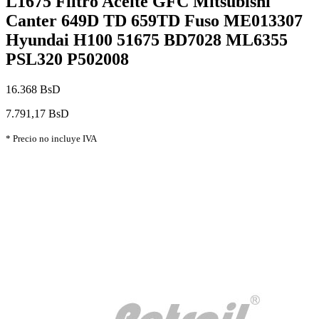
L1675 Filtro Aceite GFC Mitsubishi
Canter 649D TD 659TD Fuso ME013307
Hyundai H100 51675 BD7028 ML6355
PSL320 P502008
16.368 BsD
7.791,17 BsD
* Precio no incluye IVA