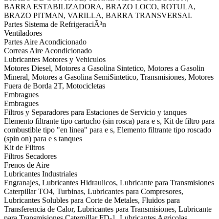
BARRA ESTABILIZADORA, BRAZO LOCO, ROTULA,
BRAZO PITMAN, VARILLA, BARRA TRANSVERSAL
Partes Sistema de RefrigeraciÃ³n
Ventiladores
Partes Aire Acondicionado
Correas Aire Acondicionado
Lubricantes Motores y Vehiculos
Motores Diesel, Motores a Gasolina Sintetico, Motores a Gasolin
Mineral, Motores a Gasolina SemiSintetico, Transmisiones, Motores
Fuera de Borda 2T, Motocicletas
Embragues
Embragues
Filtros y Separadores para Estaciones de Servicio y tanques
Elemento filtrante tipo cartucho (sin rosca) para e s, Kit de filtro para
combustible tipo "en linea" para e s, Elemento filtrante tipo roscado
(spin on) para e s tanques
Kit de Filtros
Filtros Secadores
Frenos de Aire
Lubricantes Industriales
Engranajes, Lubricantes Hidraulicos, Lubricante para Transmisiones
Caterpillar TO4, Turbinas, Lubricantes para Compresores,
Lubricantes Solubles para Corte de Metales, Fluidos para
Transferencia de Calor, Lubricantes para Transmisiones, Lubricante
para Transmisiones Caterpillar FD-1, Lubricantes Agricolas,