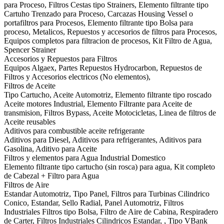
para Proceso, Filtros Cestas tipo Strainers, Elemento filtrante tipo
Cartuho Trenzado para Proceso, Carcazas Housing Vessel o
portafiltros para Procesos, Elemento filtrante tipo Bolsa para
proceso, Metalicos, Repuestos y accesorios de filtros para Procesos,
Equipos completos para filtracion de procesos, Kit Filtro de Agua,
Spencer Strainer
Accesorios y Repuestos para Filtros
Equipos Algaex, Partes Repuestos Hydrocarbon, Repuestos de
Filtros y Accesorios electricos (No elementos),
Filtros de Aceite
Tipo Cartucho, Aceite Automotriz, Elemento filtrante tipo roscado
Aceite motores Industrial, Elemento Filtrante para Aceite de
transmision, Filtros Bypass, Aceite Motocicletas, Linea de filtros de
Aceite reusables
Aditivos para combustible aceite refrigerante
Aditivos para Diesel, Aditivos para refrigerantes, Aditivos para
Gasolina, Aditivo para Aceite
Filtros y elementos para Agua Industrial Domestico
Elemento filtrante tipo cartucho (sin rosca) para agua, Kit completo
de Cabezal + Filtro para Agua
Filtros de Aire
Estandar Automotriz, Tipo Panel, Filtros para Turbinas Cilindrico
Conico, Estandar, Sello Radial, Panel Automotriz, Filtros
Industriales Filtros tipo Bolsa, Filtro de Aire de Cabina, Respiradero
de Carter, Filtros Industriales Cilindricos Estandar, , Tipo VBank