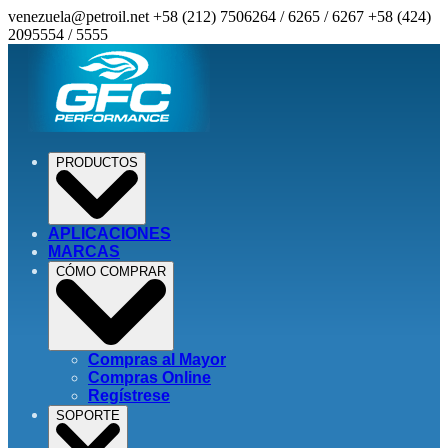
venezuela@petroil.net
+58 (212) 7506264 / 6265 / 6267
+58 (424)
2095554 / 5555
PRODUCTOS
APLICACIONES
MARCAS
CÓMO COMPRAR
Compras al Mayor
Compras Online
Regístrese
SOPORTE