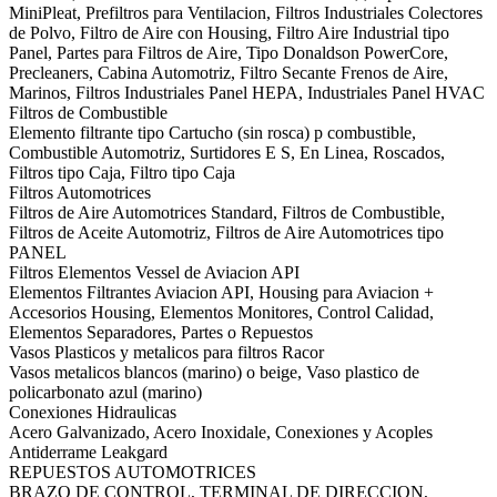
MiniPleat, Prefiltros para Ventilacion, Filtros Industriales Colectores
de Polvo, Filtro de Aire con Housing, Filtro Aire Industrial tipo
Panel, Partes para Filtros de Aire, Tipo Donaldson PowerCore,
Precleaners, Cabina Automotriz, Filtro Secante Frenos de Aire,
Marinos, Filtros Industriales Panel HEPA, Industriales Panel HVAC
Filtros de Combustible
Elemento filtrante tipo Cartucho (sin rosca) p combustible,
Combustible Automotriz, Surtidores E S, En Linea, Roscados,
Filtros tipo Caja, Filtro tipo Caja
Filtros Automotrices
Filtros de Aire Automotrices Standard, Filtros de Combustible,
Filtros de Aceite Automotriz, Filtros de Aire Automotrices tipo
PANEL
Filtros Elementos Vessel de Aviacion API
Elementos Filtrantes Aviacion API, Housing para Aviacion +
Accesorios Housing, Elementos Monitores, Control Calidad,
Elementos Separadores, Partes o Repuestos
Vasos Plasticos y metalicos para filtros Racor
Vasos metalicos blancos (marino) o beige, Vaso plastico de
policarbonato azul (marino)
Conexiones Hidraulicas
Acero Galvanizado, Acero Inoxidale, Conexiones y Acoples
Antiderrame Leakgard
REPUESTOS AUTOMOTRICES
BRAZO DE CONTROL, TERMINAL DE DIRECCION,