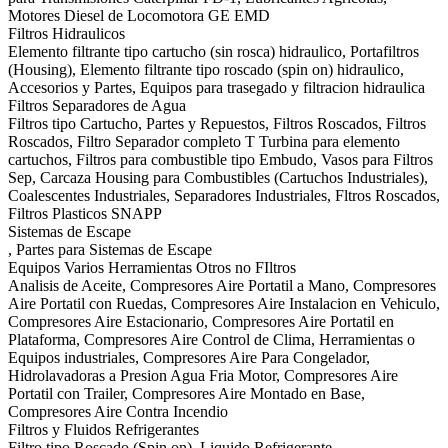
Motores Diesel de Locomotora GE EMD
Filtros Hidraulicos
Elemento filtrante tipo cartucho (sin rosca) hidraulico, Portafiltros
(Housing), Elemento filtrante tipo roscado (spin on) hidraulico,
Accesorios y Partes, Equipos para trasegado y filtracion hidraulica
Filtros Separadores de Agua
Filtros tipo Cartucho, Partes y Repuestos, Filtros Roscados, Filtros
Roscados, Filtro Separador completo T Turbina para elemento
cartuchos, Filtros para combustible tipo Embudo, Vasos para Filtros
Sep, Carcaza Housing para Combustibles (Cartuchos Industriales),
Coalescentes Industriales, Separadores Industriales, Fltros Roscados,
Filtros Plasticos SNAPP
Sistemas de Escape
, Partes para Sistemas de Escape
Equipos Varios Herramientas Otros no FIltros
Analisis de Aceite, Compresores Aire Portatil a Mano, Compresores
Aire Portatil con Ruedas, Compresores Aire Instalacion en Vehiculo,
Compresores Aire Estacionario, Compresores Aire Portatil en
Plataforma, Compresores Aire Control de Clima, Herramientas o
Equipos industriales, Compresores Aire Para Congelador,
Hidrolavadoras a Presion Agua Fria Motor, Compresores Aire
Portatil con Trailer, Compresores Aire Montado en Base,
Compresores Aire Contra Incendio
Filtros y Fluidos Refrigerantes
Filtro tipo Roscado (Spin on), Liquido Refrigerante