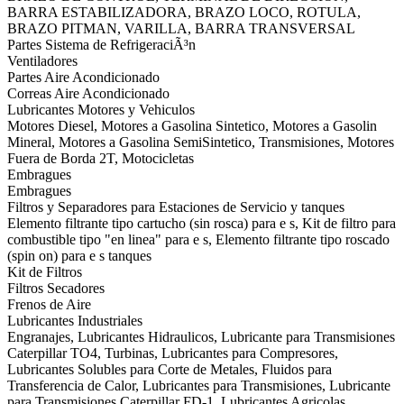
BARRA ESTABILIZADORA, BRAZO LOCO, ROTULA,
BRAZO PITMAN, VARILLA, BARRA TRANSVERSAL
Partes Sistema de RefrigeraciÃ³n
Ventiladores
Partes Aire Acondicionado
Correas Aire Acondicionado
Lubricantes Motores y Vehiculos
Motores Diesel, Motores a Gasolina Sintetico, Motores a Gasolin
Mineral, Motores a Gasolina SemiSintetico, Transmisiones, Motores
Fuera de Borda 2T, Motocicletas
Embragues
Embragues
Filtros y Separadores para Estaciones de Servicio y tanques
Elemento filtrante tipo cartucho (sin rosca) para e s, Kit de filtro para
combustible tipo "en linea" para e s, Elemento filtrante tipo roscado
(spin on) para e s tanques
Kit de Filtros
Filtros Secadores
Frenos de Aire
Lubricantes Industriales
Engranajes, Lubricantes Hidraulicos, Lubricante para Transmisiones
Caterpillar TO4, Turbinas, Lubricantes para Compresores,
Lubricantes Solubles para Corte de Metales, Fluidos para
Transferencia de Calor, Lubricantes para Transmisiones, Lubricante
para Transmisiones Caterpillar FD-1, Lubricantes Agricolas,