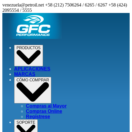
venezuela@petroil.net
+58 (212) 7506264 / 6265 / 6267
+58 (424)
2095554 / 5555
PRODUCTOS
APLICACIONES
MARCAS
CÓMO COMPRAR
Compras al Mayor
Compras Online
Regístrese
SOPORTE