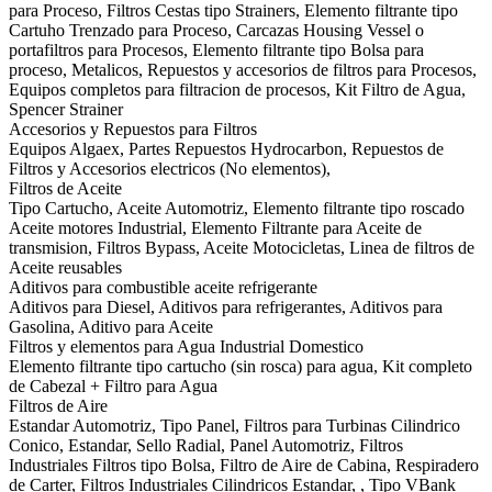
para Proceso, Filtros Cestas tipo Strainers, Elemento filtrante tipo
Cartuho Trenzado para Proceso, Carcazas Housing Vessel o
portafiltros para Procesos, Elemento filtrante tipo Bolsa para
proceso, Metalicos, Repuestos y accesorios de filtros para Procesos,
Equipos completos para filtracion de procesos, Kit Filtro de Agua,
Spencer Strainer
Accesorios y Repuestos para Filtros
Equipos Algaex, Partes Repuestos Hydrocarbon, Repuestos de
Filtros y Accesorios electricos (No elementos),
Filtros de Aceite
Tipo Cartucho, Aceite Automotriz, Elemento filtrante tipo roscado
Aceite motores Industrial, Elemento Filtrante para Aceite de
transmision, Filtros Bypass, Aceite Motocicletas, Linea de filtros de
Aceite reusables
Aditivos para combustible aceite refrigerante
Aditivos para Diesel, Aditivos para refrigerantes, Aditivos para
Gasolina, Aditivo para Aceite
Filtros y elementos para Agua Industrial Domestico
Elemento filtrante tipo cartucho (sin rosca) para agua, Kit completo
de Cabezal + Filtro para Agua
Filtros de Aire
Estandar Automotriz, Tipo Panel, Filtros para Turbinas Cilindrico
Conico, Estandar, Sello Radial, Panel Automotriz, Filtros
Industriales Filtros tipo Bolsa, Filtro de Aire de Cabina, Respiradero
de Carter, Filtros Industriales Cilindricos Estandar, , Tipo VBank