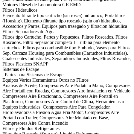
Motores Diesel de Locomotora GE EMD
Filtros Hidraulicos
Elemento filtrante tipo cartucho (sin rosca) hidraulico, Portafiltros
(Housing), Elemento filtrante tipo roscado (spin on) hidraulico,
Accesorios y Partes, Equipos para trasegado y filtracion hidraulica
Filtros Separadores de Agua
Filtros tipo Cartucho, Partes y Repuestos, Filtros Roscados, Filtros
Roscados, Filtro Separador completo T Turbina para elemento
cartuchos, Filtros para combustible tipo Embudo, Vasos para Filtros
Sep, Carcaza Housing para Combustibles (Cartuchos Industriales),
Coalescentes Industriales, Separadores Industriales, Fltros Roscados,
Filtros Plasticos SNAPP
Sistemas de Escape
, Partes para Sistemas de Escape
Equipos Varios Herramientas Otros no FIltros
Analisis de Aceite, Compresores Aire Portatil a Mano, Compresores
Aire Portatil con Ruedas, Compresores Aire Instalacion en Vehiculo,
Compresores Aire Estacionario, Compresores Aire Portatil en
Plataforma, Compresores Aire Control de Clima, Herramientas o
Equipos industriales, Compresores Aire Para Congelador,
Hidrolavadoras a Presion Agua Fria Motor, Compresores Aire
Portatil con Trailer, Compresores Aire Montado en Base,
Compresores Aire Contra Incendio
Filtros y Fluidos Refrigerantes
Filtro tipo Roscado (Spin on), Liquido Refrigerante