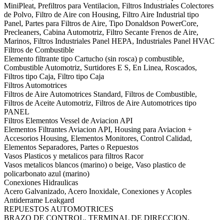
MiniPleat, Prefiltros para Ventilacion, Filtros Industriales Colectores
de Polvo, Filtro de Aire con Housing, Filtro Aire Industrial tipo
Panel, Partes para Filtros de Aire, Tipo Donaldson PowerCore,
Precleaners, Cabina Automotriz, Filtro Secante Frenos de Aire,
Marinos, Filtros Industriales Panel HEPA, Industriales Panel HVAC
Filtros de Combustible
Elemento filtrante tipo Cartucho (sin rosca) p combustible,
Combustible Automotriz, Surtidores E S, En Linea, Roscados,
Filtros tipo Caja, Filtro tipo Caja
Filtros Automotrices
Filtros de Aire Automotrices Standard, Filtros de Combustible,
Filtros de Aceite Automotriz, Filtros de Aire Automotrices tipo
PANEL
Filtros Elementos Vessel de Aviacion API
Elementos Filtrantes Aviacion API, Housing para Aviacion +
Accesorios Housing, Elementos Monitores, Control Calidad,
Elementos Separadores, Partes o Repuestos
Vasos Plasticos y metalicos para filtros Racor
Vasos metalicos blancos (marino) o beige, Vaso plastico de
policarbonato azul (marino)
Conexiones Hidraulicas
Acero Galvanizado, Acero Inoxidale, Conexiones y Acoples
Antiderrame Leakgard
REPUESTOS AUTOMOTRICES
BRAZO DE CONTROL, TERMINAL DE DIRECCION,