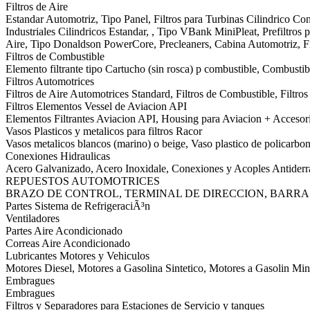
Filtros de Aire
Estandar Automotriz, Tipo Panel, Filtros para Turbinas Cilindrico Conic
Industriales Cilindricos Estandar, , Tipo VBank MiniPleat, Prefiltros pa
Aire, Tipo Donaldson PowerCore, Precleaners, Cabina Automotriz, Fi
Filtros de Combustible
Elemento filtrante tipo Cartucho (sin rosca) p combustible, Combustibl
Filtros Automotrices
Filtros de Aire Automotrices Standard, Filtros de Combustible, Filtr
Filtros Elementos Vessel de Aviacion API
Elementos Filtrantes Aviacion API, Housing para Aviacion + Accesor
Vasos Plasticos y metalicos para filtros Racor
Vasos metalicos blancos (marino) o beige, Vaso plastico de policarbon
Conexiones Hidraulicas
Acero Galvanizado, Acero Inoxidale, Conexiones y Acoples Antider
REPUESTOS AUTOMOTRICES
BRAZO DE CONTROL, TERMINAL DE DIRECCION, BARRA
Partes Sistema de RefrigeraciÃ³n
Ventiladores
Partes Aire Acondicionado
Correas Aire Acondicionado
Lubricantes Motores y Vehiculos
Motores Diesel, Motores a Gasolina Sintetico, Motores a Gasolin Min
Embragues
Embragues
Filtros y Separadores para Estaciones de Servicio y tanques