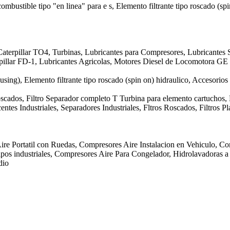
 combustible tipo "en linea" para e s, Elemento filtrante tipo roscado (sp
aterpillar TO4, Turbinas, Lubricantes para Compresores, Lubricantes S
erpillar FD-1, Lubricantes Agricolas, Motores Diesel de Locomotora 
ousing), Elemento filtrante tipo roscado (spin on) hidraulico, Accesorios
Roscados, Filtro Separador completo T Turbina para elemento cartuchos,
ntes Industriales, Separadores Industriales, Fltros Roscados, Filtros 
ire Portatil con Ruedas, Compresores Aire Instalacion en Vehiculo, Co
os industriales, Compresores Aire Para Congelador, Hidrolavadoras a P
dio