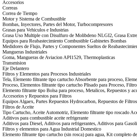
Accesorios
Correas
Correa de Tiempo
Motor y Sistema de Combustible
Bombas, Inyectores, Partes del Motor, Turbocompresores
Grasas para Vehiculos e Industrias
Grasa Uso Multiple con Disulfuro de Molibdeno NLGI2, Grasa Ext
Equipos para Reabastecimiento Combustible Gabinetes Bombas
Medidores de Flujo, Partes y Componentes Sueltos de Reabastecimie
Mangueras Industriales
Goma, Mangueras de Aviacion API1529, Thermoplasticas
Transmision
Eje Delantero
Filtros y Elementos para Procesos Industriales
Tela, Elemento filtrante tipo cartucho Absorbente para proceso, Eleme
Proceso, Elementos filtrante tipo cartucho Plisado para Proceso, Filtr
Elemento filtrante tipo Bolsa para proceso, Metalicos, Repuestos y acc
Accesorios y Repuestos para Filtros
Equipos Algaex, Partes Repuestos Hydrocarbon, Repuestos de Filtros 
Filtros de Aceite
Tipo Cartucho, Aceite Automotriz, Elemento filtrante tipo roscado Acei
Aditivos para combustible aceite refrigerante
Aditivos para Diesel, Aditivos para refrigerantes, Aditivos para Gasol
Filtros y elementos para Agua Industrial Domestico
Elemento filtrante tipo cartucho (sin rosca) para agua, Kit completo d