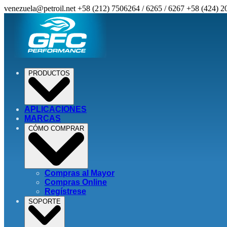
venezuela@petroil.net
+58 (212) 7506264 / 6265 / 6267
+58 (424) 2
PRODUCTOS
APLICACIONES
MARCAS
CÓMO COMPRAR
Compras al Mayor
Compras Online
Regístrese
SOPORTE