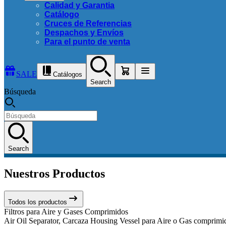
Calidad y Garantia
Catálogo
Cruces de Referencias
Despachos y Envíos
Para el punto de venta
SALE
Catálogos
Search
Búsqueda
Search
Nuestros Productos
Todos los productos
Filtros para Aire y Gases Comprimidos
Air Oil Separator, Carcaza Housing Vessel para Aire o Gas comprimido