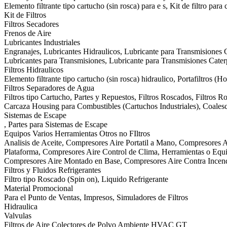
Elemento filtrante tipo cartucho (sin rosca) para e s, Kit de filtro para
Kit de Filtros
Filtros Secadores
Frenos de Aire
Lubricantes Industriales
Engranajes, Lubricantes Hidraulicos, Lubricante para Transmisiones C
Lubricantes para Transmisiones, Lubricante para Transmisiones Cat
Filtros Hidraulicos
Elemento filtrante tipo cartucho (sin rosca) hidraulico, Portafiltros (H
Filtros Separadores de Agua
Filtros tipo Cartucho, Partes y Repuestos, Filtros Roscados, Filtros 
Carcaza Housing para Combustibles (Cartuchos Industriales), Coalesce
Sistemas de Escape
, Partes para Sistemas de Escape
Equipos Varios Herramientas Otros no FIltros
Analisis de Aceite, Compresores Aire Portatil a Mano, Compresores A
Plataforma, Compresores Aire Control de Clima, Herramientas o Equip
Compresores Aire Montado en Base, Compresores Aire Contra Incen
Filtros y Fluidos Refrigerantes
Filtro tipo Roscado (Spin on), Liquido Refrigerante
Material Promocional
Para el Punto de Ventas, Impresos, Simuladores de Filtros
Hidraulica
Valvulas
Filtros de Aire Colectores de Polvo Ambiente HVAC GT